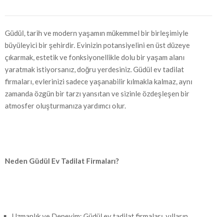
Güdül, tarih ve modern yaşamın mükemmel bir birleşimiyle
büyüleyici bir şehirdir. Evinizin potansiyelini en üst düzeye
çıkarmak, estetik ve fonksiyonellikle dolu bir yaşam alanı
yaratmak istiyorsanız, doğru yerdesiniz. Güdül ev tadilat
firmaları, evlerinizi sadece yaşanabilir kılmakla kalmaz, aynı
zamanda özgün bir tarzı yansıtan ve sizinle özdeşleşen bir
atmosfer oluşturmanıza yardımcı olur.
Neden Güdül Ev Tadilat Firmaları?
Uzmanlık ve Deneyim: Güdül ev tadilat firmaları, yılların