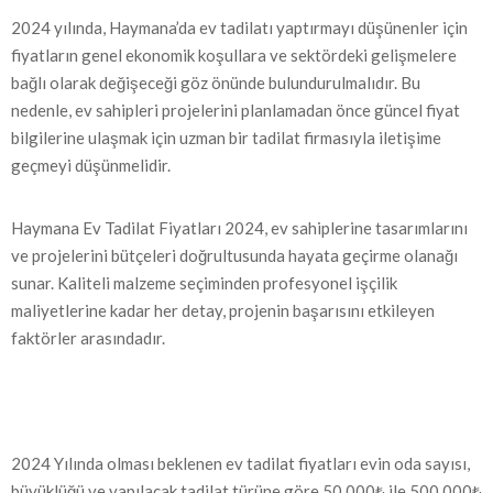
2024 yılında, Haymana’da ev tadilatı yaptırmayı düşünenler için
fiyatların genel ekonomik koşullara ve sektördeki gelişmelere
bağlı olarak değişeceği göz önünde bulundurulmalıdır. Bu
nedenle, ev sahipleri projelerini planlamadan önce güncel fiyat
bilgilerine ulaşmak için uzman bir tadilat firmasıyla iletişime
geçmeyi düşünmelidir.
Haymana Ev Tadilat Fiyatları 2024, ev sahiplerine tasarımlarını
ve projelerini bütçeleri doğrultusunda hayata geçirme olanağı
sunar. Kaliteli malzeme seçiminden profesyonel işçilik
maliyetlerine kadar her detay, projenin başarısını etkileyen
faktörler arasındadır.
2024 Yılında olması beklenen ev tadilat fiyatları evin oda sayısı,
büyüklüğü ve yapılacak tadilat türüne göre 50.000₺ ile 500.000₺