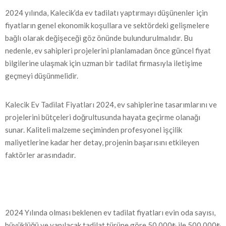
2024 yılında, Kalecik’da ev tadilatı yaptırmayı düşünenler için
fiyatların genel ekonomik koşullara ve sektördeki gelişmelere
bağlı olarak değişeceği göz önünde bulundurulmalıdır. Bu
nedenle, ev sahipleri projelerini planlamadan önce güncel fiyat
bilgilerine ulaşmak için uzman bir tadilat firmasıyla iletişime
geçmeyi düşünmelidir.
Kalecik Ev Tadilat Fiyatları 2024, ev sahiplerine tasarımlarını ve
projelerini bütçeleri doğrultusunda hayata geçirme olanağı
sunar. Kaliteli malzeme seçiminden profesyonel işçilik
maliyetlerine kadar her detay, projenin başarısını etkileyen
faktörler arasındadır.
2024 Yılında olması beklenen ev tadilat fiyatları evin oda sayısı,
büyüklüğü ve yapılacak tadilat türüne göre 50.000₺ ile 500.000₺