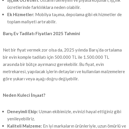
İşçilik Ücretleri:
Ustanın deneyimi ve piyasa koşulları, işçilik
ücretlerinde farklılıklara neden olabilir.
Ek Hizmetler:
Mobilya taşıma, depolama gibi ek hizmetler de
toplam maliyeti artırabilir.
Barış Ev Tadilatı Fiyatları 2025 Tahmini
Net bir fiyat vermek zor olsa da, 2025 yılında Barış’da ortalama
bir evin komple tadilatı için 500.000 TL ile 1.500.000 TL
arasında bir bütçe ayırmanız gerekebilir. Bu fiyat, evin
metrekaresi, yapılacak işlerin detayları ve kullanılan malzemelere
göre yukarı veya aşağı doğru değişebilir.
Neden Kuleci İnşaat?
Deneyimli Ekip:
Uzman ekibimizle, evinizi hayal ettiğiniz gibi
yenileyebiliriz.
Kaliteli Malzeme:
En iyi markaların ürünleriyle, uzun ömürlü ve