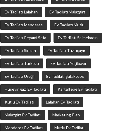
Ev Tadilatı Lalahan
Ev Tadilatı Malazgirt
Ev Tadilatı Menderes
Ev Tadilatı Mutlu
Ev Tadilatı Peyami Sefa
Ev Tadilatı Saimekadın
Ev Tadilatı Sincan
Ev Tadilatı Tuzluçayır
Ev Tadilatı Türközü
Ev Tadilatı Yeşilbayır
Ev Tadilatı Üreğil
Ev Tadilatı Şafaktepe
Hüseyingazi Ev Tadilatı
Kartaltepe Ev Tadilatı
Kutlu Ev Tadilatı
Lalahan Ev Tadilatı
Malazgirt Ev Tadilatı
Marketing Plan
Menderes Ev Tadilatı
Mutlu Ev Tadilatı