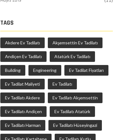
Mayıs 2019
(11)
TAGS
Akdere Ev Tadilatı
Akşemsettin Ev Tadilatı
Andiçen Ev Tadilatı
Atatürk Ev Tadilatı
Building
Engineering
Ev Tadilat Fiyatları
Ev Tadilat Maliyeti
Ev Tadilatı
Ev Tadilatı Akdere
Ev Tadilatı Akşemsettin
Ev Tadilatı Andiçen
Ev Tadilatı Atatürk
Ev Tadilatı Harman
Ev Tadilatı Hüseyingazi
Ev Tadilatı Kartaltepe
Ev Tadilatı Kutlu