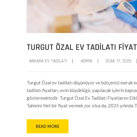
TURGUT ÖZAL EV TADILATI FIYAT
|
|
ANKARA EV TADILATI
ADMIN
OCAK 17, 2025
Turgut Özal ev tadilatı düşünüyor ve bütçenizi merak e
tadilatı fiyatları, evin büyüklüğü, yapılacak işlerin kap
göstermektedir. Turgut Özal Ev Tadilatı Fiyatlarını Etk
Tahmini Net bir fiyat vermek zor olsa da, 2025 yılında 
READ MORE