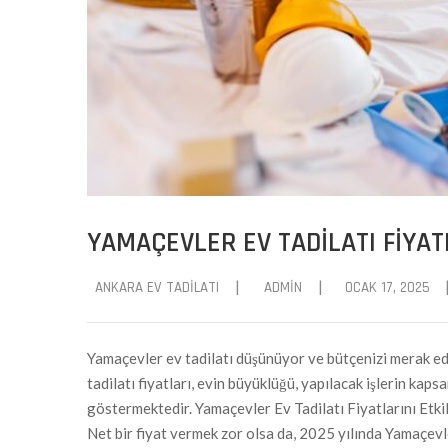
YAMAÇEVLER EV TADILATI FIYAT
|
|
ANKARA EV TADILATI
ADMIN
OCAK 17, 2025
Yamaçevler ev tadilatı düşünüyor ve bütçenizi merak e
tadilatı fiyatları, evin büyüklüğü, yapılacak işlerin kap
göstermektedir. Yamaçevler Ev Tadilatı Fiyatlarını Etk
Net bir fiyat vermek zor olsa da, 2025 yılında Yamaçevle