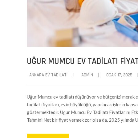
UĞUR MUMCU EV TADILATI FIYAT
|
|
ANKARA EV TADILATI
ADMIN
OCAK 17, 2025
Uğur Mumcu ev tadilatı düşünüyor ve bütçenizi merak 
tadilatı fiyatları, evin büyüklüğü, yapılacak işlerin kap
göstermektedir. Uğur Mumcu Ev Tadilatı Fiyatlarını Et
Tahmini Net bir fiyat vermek zor olsa da, 2025 yılında