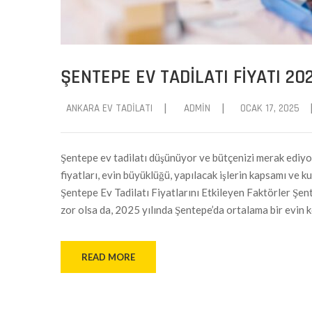
ŞENTEPE EV TADILATI FIYATI 20
|
|
ANKARA EV TADILATI
ADMIN
OCAK 17, 2025
Şentepe ev tadilatı düşünüyor ve bütçenizi merak ediyo
fiyatları, evin büyüklüğü, yapılacak işlerin kapsamı ve 
Şentepe Ev Tadilatı Fiyatlarını Etkileyen Faktörler Şen
zor olsa da, 2025 yılında Şentepe’da ortalama bir evin k
READ MORE