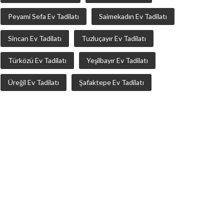
Peyami Sefa Ev Tadilatı
Saimekadın Ev Tadilatı
Sincan Ev Tadilatı
Tuzluçayır Ev Tadilatı
Türközü Ev Tadilatı
Yeşilbayır Ev Tadilatı
Üreğil Ev Tadilatı
Şafaktepe Ev Tadilatı