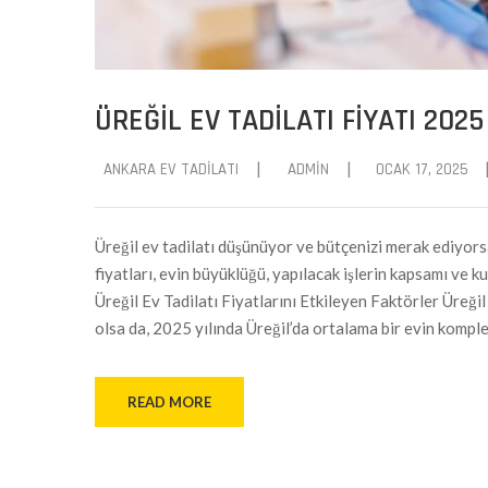
ÜREĞIL EV TADILATI FIYATI 2025
|
|
ANKARA EV TADILATI
ADMIN
OCAK 17, 2025
Üreğil ev tadilatı düşünüyor ve bütçenizi merak ediyorsa
fiyatları, evin büyüklüğü, yapılacak işlerin kapsamı ve 
Üreğil Ev Tadilatı Fiyatlarını Etkileyen Faktörler Üreği
olsa da, 2025 yılında Üreğil’da ortalama bir evin komple 
READ MORE