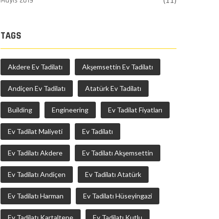
Mayıs 2019
(11)
TAGS
Akdere Ev Tadilatı
Akşemsettin Ev Tadilatı
Andiçen Ev Tadilatı
Atatürk Ev Tadilatı
Building
Engineering
Ev Tadilat Fiyatları
Ev Tadilat Maliyeti
Ev Tadilatı
Ev Tadilatı Akdere
Ev Tadilatı Akşemsettin
Ev Tadilatı Andiçen
Ev Tadilatı Atatürk
Ev Tadilatı Harman
Ev Tadilatı Hüseyingazi
Ev Tadilatı Kartaltepe
Ev Tadilatı Kutlu