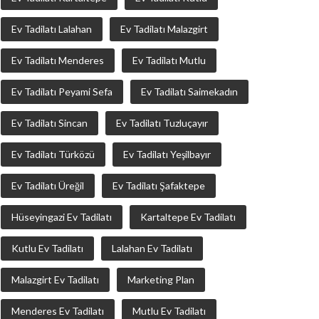
Ev Tadilatı Lalahan
Ev Tadilatı Malazgirt
Ev Tadilatı Menderes
Ev Tadilatı Mutlu
Ev Tadilatı Peyami Sefa
Ev Tadilatı Saimekadın
Ev Tadilatı Sincan
Ev Tadilatı Tuzluçayır
Ev Tadilatı Türközü
Ev Tadilatı Yeşilbayır
Ev Tadilatı Üreğil
Ev Tadilatı Şafaktepe
Hüseyingazi Ev Tadilatı
Kartaltepe Ev Tadilatı
Kutlu Ev Tadilatı
Lalahan Ev Tadilatı
Malazgirt Ev Tadilatı
Marketing Plan
Menderes Ev Tadilatı
Mutlu Ev Tadilatı