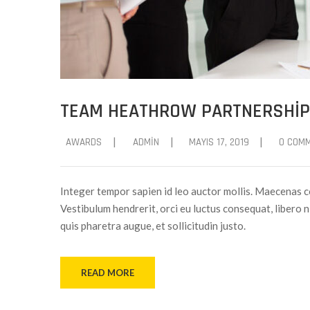
TEAM HEATHROW PARTNERSHIP
|
|
|
AWARDS
ADMIN
MAYIS 17, 2019
0 COM
Integer tempor sapien id leo auctor mollis. Maecenas c
Vestibulum hendrerit, orci eu luctus consequat, libero ni
quis pharetra augue, et sollicitudin justo.
READ MORE