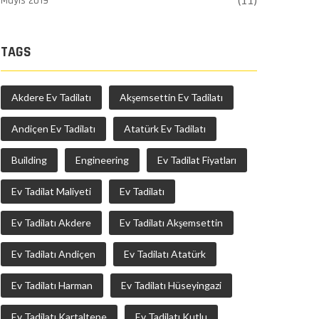
Mayıs 2019
(11)
TAGS
Akdere Ev Tadilatı
Akşemsettin Ev Tadilatı
Andiçen Ev Tadilatı
Atatürk Ev Tadilatı
Building
Engineering
Ev Tadilat Fiyatları
Ev Tadilat Maliyeti
Ev Tadilatı
Ev Tadilatı Akdere
Ev Tadilatı Akşemsettin
Ev Tadilatı Andiçen
Ev Tadilatı Atatürk
Ev Tadilatı Harman
Ev Tadilatı Hüseyingazi
Ev Tadilatı Kartaltepe
Ev Tadilatı Kutlu