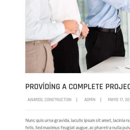
PROVIDING A COMPLETE PROJEC
|
|
AWARDS
‚
CONSTRUCTION
ADMIN
MAYIS 17, 20
Nunc quis urna gravida, iaculis ipsum sit amet, lacinia n
felis. Sed maximus feugiat augue, ac pharetra nulla pulv