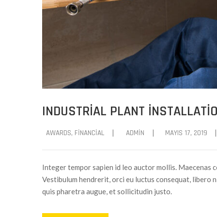
INDUSTRIAL PLANT INSTALLATI
|
|
|
AWARDS
‚
FINANCIAL
ADMIN
MAYIS 17, 2019
Integer tempor sapien id leo auctor mollis. Maecenas c
Vestibulum hendrerit, orci eu luctus consequat, libero ni
quis pharetra augue, et sollicitudin justo.