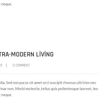
t neque.
TRA-MODERN LIVING
|
19
0 COMMENT
ulla. Sed non purus sit amet orci suscipit rhoncus ultricies nec
inar non. Morbi molestie, tellus quis pellentesque laoreet, leo
t neque.