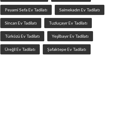
Peyami Sefa Ev Tadilatı
Saimekadın Ev Tadilatı
Sincan Ev Tadilatı
Tuzluçayır Ev Tadilatı
Türközü Ev Tadilatı
Yeşilbayır Ev Tadilatı
Üreğil Ev Tadilatı
Şafaktepe Ev Tadilatı