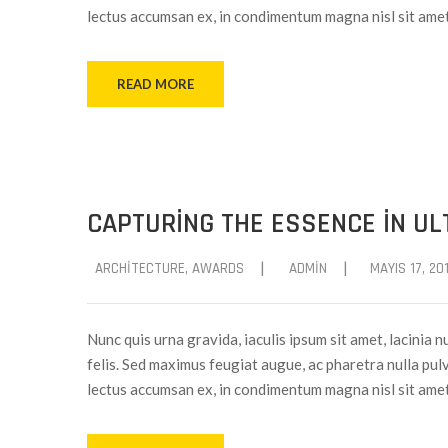
lectus accumsan ex, in condimentum magna nisl sit ame
READ MORE
CAPTURING THE ESSENCE IN UL
|
|
ARCHITECTURE
‚
AWARDS
ADMIN
MAYIS 17, 20
Nunc quis urna gravida, iaculis ipsum sit amet, lacinia n
felis. Sed maximus feugiat augue, ac pharetra nulla pulv
lectus accumsan ex, in condimentum magna nisl sit ame