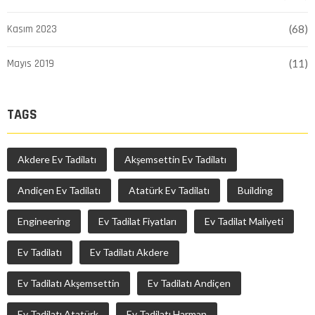
Kasım 2023
(68)
Mayıs 2019
(11)
TAGS
Akdere Ev Tadilatı
Akşemsettin Ev Tadilatı
Andiçen Ev Tadilatı
Atatürk Ev Tadilatı
Building
Engineering
Ev Tadilat Fiyatları
Ev Tadilat Maliyeti
Ev Tadilatı
Ev Tadilatı Akdere
Ev Tadilatı Akşemsettin
Ev Tadilatı Andiçen
Ev Tadilatı Atatürk
Ev Tadilatı Harman