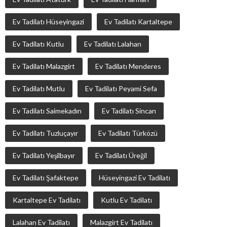
Ev Tadilatı Hüseyingazi
Ev Tadilatı Kartaltepe
Ev Tadilatı Kutlu
Ev Tadilatı Lalahan
Ev Tadilatı Malazgirt
Ev Tadilatı Menderes
Ev Tadilatı Mutlu
Ev Tadilatı Peyami Sefa
Ev Tadilatı Saimekadın
Ev Tadilatı Sincan
Ev Tadilatı Tuzluçayır
Ev Tadilatı Türközü
Ev Tadilatı Yeşilbayır
Ev Tadilatı Üreğil
Ev Tadilatı Şafaktepe
Hüseyingazi Ev Tadilatı
Kartaltepe Ev Tadilatı
Kutlu Ev Tadilatı
Lalahan Ev Tadilatı
Malazgirt Ev Tadilatı