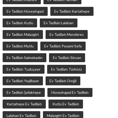
Ev Tadilatı Hüseyingazi
Ev Tadilatı Kartaltepe
Ev Tadilatı Kutlu
Ev Tadilatı Lalahan
Ev Tadilatı Malazgirt
Ev Tadilatı Menderes
Ev Tadilatı Mutlu
Ev Tadilatı Peyami Sefa
Ev Tadilatı Saimekadın
Ev Tadilatı Sincan
Ev Tadilatı Tuzluçayır
Ev Tadilatı Türközü
Ev Tadilatı Yeşilbayır
Ev Tadilatı Üreğil
Ev Tadilatı Şafaktepe
Hüseyingazi Ev Tadilatı
Kartaltepe Ev Tadilatı
Kutlu Ev Tadilatı
Lalahan Ev Tadilatı
Malazgirt Ev Tadilatı