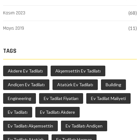
Kasım 2023
(68)
Mayıs 2019
(11)
TAGS
Akdere Ev Tadilatı
Akşemsettin Ev Tadilatı
Andiçen Ev Tadilatı
Atatürk Ev Tadilatı
Building
Engineering
Ev Tadilat Fiyatları
Ev Tadilat Maliyeti
Ev Tadilatı
Ev Tadilatı Akdere
Ev Tadilatı Akşemsettin
Ev Tadilatı Andiçen
Ev Tadilatı Atatürk
Ev Tadilatı Harman