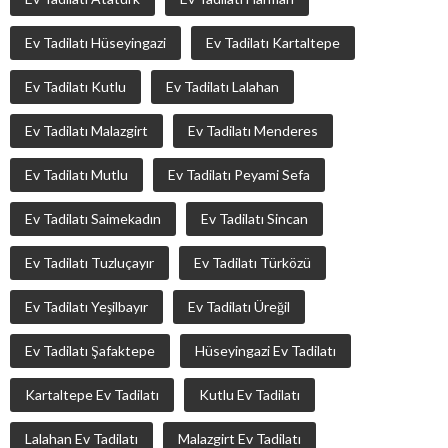
Ev Tadilatı Hüseyingazi
Ev Tadilatı Kartaltepe
Ev Tadilatı Kutlu
Ev Tadilatı Lalahan
Ev Tadilatı Malazgirt
Ev Tadilatı Menderes
Ev Tadilatı Mutlu
Ev Tadilatı Peyami Sefa
Ev Tadilatı Saimekadın
Ev Tadilatı Sincan
Ev Tadilatı Tuzluçayır
Ev Tadilatı Türközü
Ev Tadilatı Yeşilbayır
Ev Tadilatı Üreğil
Ev Tadilatı Şafaktepe
Hüseyingazi Ev Tadilatı
Kartaltepe Ev Tadilatı
Kutlu Ev Tadilatı
Lalahan Ev Tadilatı
Malazgirt Ev Tadilatı