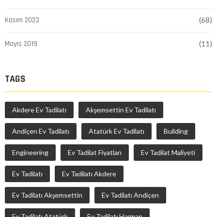
Kasım 2023
(68)
Mayıs 2019
(11)
TAGS
Akdere Ev Tadilatı
Akşemsettin Ev Tadilatı
Andiçen Ev Tadilatı
Atatürk Ev Tadilatı
Building
Engineering
Ev Tadilat Fiyatları
Ev Tadilat Maliyeti
Ev Tadilatı
Ev Tadilatı Akdere
Ev Tadilatı Akşemsettin
Ev Tadilatı Andiçen
Ev Tadilatı Atatürk
Ev Tadilatı Harman