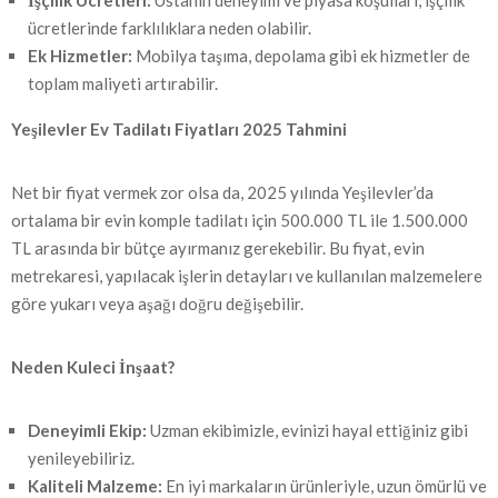
İşçilik Ücretleri:
Ustanın deneyimi ve piyasa koşulları, işçilik
ücretlerinde farklılıklara neden olabilir.
Ek Hizmetler:
Mobilya taşıma, depolama gibi ek hizmetler de
toplam maliyeti artırabilir.
Yeşilevler Ev Tadilatı Fiyatları 2025 Tahmini
Net bir fiyat vermek zor olsa da, 2025 yılında Yeşilevler’da
ortalama bir evin komple tadilatı için 500.000 TL ile 1.500.000
TL arasında bir bütçe ayırmanız gerekebilir. Bu fiyat, evin
metrekaresi, yapılacak işlerin detayları ve kullanılan malzemelere
göre yukarı veya aşağı doğru değişebilir.
Neden Kuleci İnşaat?
Deneyimli Ekip:
Uzman ekibimizle, evinizi hayal ettiğiniz gibi
yenileyebiliriz.
Kaliteli Malzeme:
En iyi markaların ürünleriyle, uzun ömürlü ve