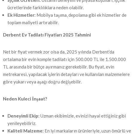
İşçilik Ücretleri:
Ustanın deneyimi ve piyasa koşulları, işçilik
ücretlerinde farklılıklara neden olabilir.
Ek Hizmetler:
Mobilya taşıma, depolama gibi ek hizmetler de
toplam maliyeti artırabilir.
Derbent Ev Tadilatı Fiyatları 2025 Tahmini
Net bir fiyat vermek zor olsa da, 2025 yılında Derbent’da
ortalama bir evin komple tadilatı için 500.000 TL ile 1.500.000
TL arasında bir bütçe ayırmanız gerekebilir. Bu fiyat, evin
metrekaresi, yapılacak işlerin detayları ve kullanılan malzemelere
göre yukarı veya aşağı doğru değişebilir.
Neden Kuleci İnşaat?
Deneyimli Ekip:
Uzman ekibimizle, evinizi hayal ettiğiniz gibi
yenileyebiliriz.
Kaliteli Malzeme:
En iyi markaların ürünleriyle, uzun ömürlü ve