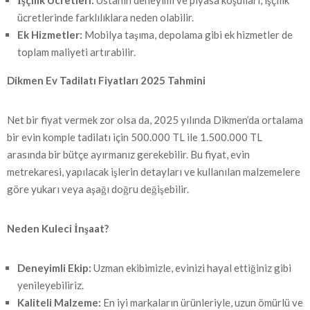
İşçilik Ücretleri:
Ustanın deneyimi ve piyasa koşulları, işçilik
ücretlerinde farklılıklara neden olabilir.
Ek Hizmetler:
Mobilya taşıma, depolama gibi ek hizmetler de
toplam maliyeti artırabilir.
Dikmen Ev Tadilatı Fiyatları 2025 Tahmini
Net bir fiyat vermek zor olsa da, 2025 yılında Dikmen’da ortalama
bir evin komple tadilatı için 500.000 TL ile 1.500.000 TL
arasında bir bütçe ayırmanız gerekebilir. Bu fiyat, evin
metrekaresi, yapılacak işlerin detayları ve kullanılan malzemelere
göre yukarı veya aşağı doğru değişebilir.
Neden Kuleci İnşaat?
Deneyimli Ekip:
Uzman ekibimizle, evinizi hayal ettiğiniz gibi
yenileyebiliriz.
Kaliteli Malzeme:
En iyi markaların ürünleriyle, uzun ömürlü ve