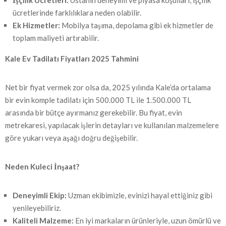
İşçilik Ücretleri:
Ustanın deneyimi ve piyasa koşulları, işçilik
ücretlerinde farklılıklara neden olabilir.
Ek Hizmetler:
Mobilya taşıma, depolama gibi ek hizmetler de
toplam maliyeti artırabilir.
Kale Ev Tadilatı Fiyatları 2025 Tahmini
Net bir fiyat vermek zor olsa da, 2025 yılında Kale’da ortalama
bir evin komple tadilatı için 500.000 TL ile 1.500.000 TL
arasında bir bütçe ayırmanız gerekebilir. Bu fiyat, evin
metrekaresi, yapılacak işlerin detayları ve kullanılan malzemelere
göre yukarı veya aşağı doğru değişebilir.
Neden Kuleci İnşaat?
Deneyimli Ekip:
Uzman ekibimizle, evinizi hayal ettiğiniz gibi
yenileyebiliriz.
Kaliteli Malzeme:
En iyi markaların ürünleriyle, uzun ömürlü ve