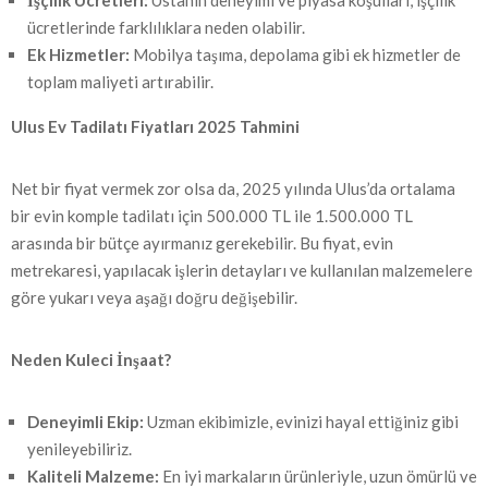
İşçilik Ücretleri:
Ustanın deneyimi ve piyasa koşulları, işçilik
ücretlerinde farklılıklara neden olabilir.
Ek Hizmetler:
Mobilya taşıma, depolama gibi ek hizmetler de
toplam maliyeti artırabilir.
Ulus Ev Tadilatı Fiyatları 2025 Tahmini
Net bir fiyat vermek zor olsa da, 2025 yılında Ulus’da ortalama
bir evin komple tadilatı için 500.000 TL ile 1.500.000 TL
arasında bir bütçe ayırmanız gerekebilir. Bu fiyat, evin
metrekaresi, yapılacak işlerin detayları ve kullanılan malzemelere
göre yukarı veya aşağı doğru değişebilir.
Neden Kuleci İnşaat?
Deneyimli Ekip:
Uzman ekibimizle, evinizi hayal ettiğiniz gibi
yenileyebiliriz.
Kaliteli Malzeme:
En iyi markaların ürünleriyle, uzun ömürlü ve