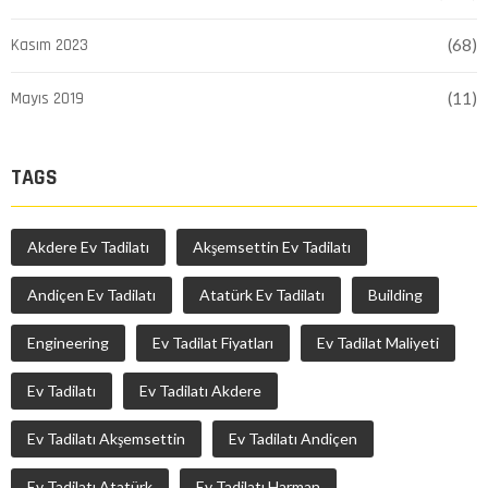
Kasım 2023
(68)
Mayıs 2019
(11)
TAGS
Akdere Ev Tadilatı
Akşemsettin Ev Tadilatı
Andiçen Ev Tadilatı
Atatürk Ev Tadilatı
Building
Engineering
Ev Tadilat Fiyatları
Ev Tadilat Maliyeti
Ev Tadilatı
Ev Tadilatı Akdere
Ev Tadilatı Akşemsettin
Ev Tadilatı Andiçen
Ev Tadilatı Atatürk
Ev Tadilatı Harman