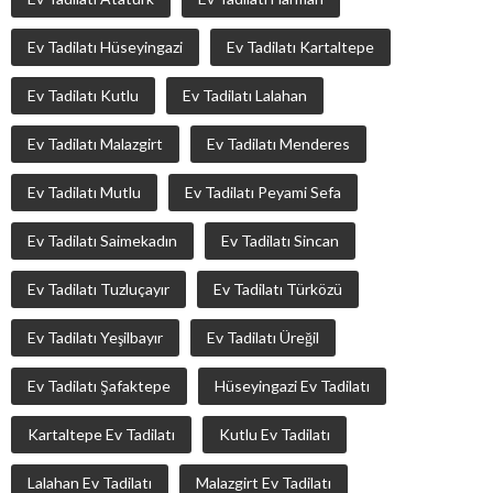
Ev Tadilatı Hüseyingazi
Ev Tadilatı Kartaltepe
Ev Tadilatı Kutlu
Ev Tadilatı Lalahan
Ev Tadilatı Malazgirt
Ev Tadilatı Menderes
Ev Tadilatı Mutlu
Ev Tadilatı Peyami Sefa
Ev Tadilatı Saimekadın
Ev Tadilatı Sincan
Ev Tadilatı Tuzluçayır
Ev Tadilatı Türközü
Ev Tadilatı Yeşilbayır
Ev Tadilatı Üreğil
Ev Tadilatı Şafaktepe
Hüseyingazi Ev Tadilatı
Kartaltepe Ev Tadilatı
Kutlu Ev Tadilatı
Lalahan Ev Tadilatı
Malazgirt Ev Tadilatı