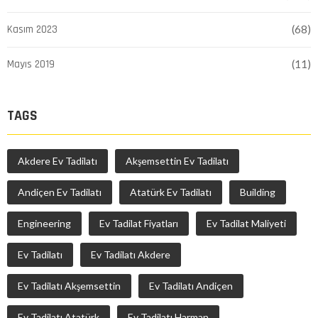
Kasım 2023
(68)
Mayıs 2019
(11)
TAGS
Akdere Ev Tadilatı
Akşemsettin Ev Tadilatı
Andiçen Ev Tadilatı
Atatürk Ev Tadilatı
Building
Engineering
Ev Tadilat Fiyatları
Ev Tadilat Maliyeti
Ev Tadilatı
Ev Tadilatı Akdere
Ev Tadilatı Akşemsettin
Ev Tadilatı Andiçen
Ev Tadilatı Atatürk
Ev Tadilatı Harman