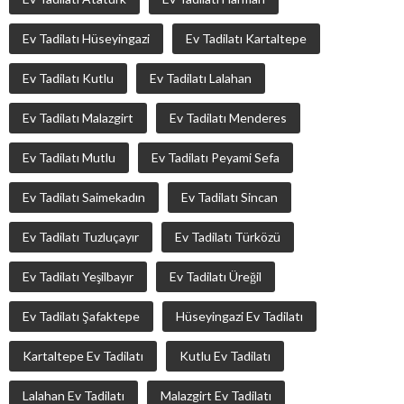
Ev Tadilatı Hüseyingazi
Ev Tadilatı Kartaltepe
Ev Tadilatı Kutlu
Ev Tadilatı Lalahan
Ev Tadilatı Malazgirt
Ev Tadilatı Menderes
Ev Tadilatı Mutlu
Ev Tadilatı Peyami Sefa
Ev Tadilatı Saimekadın
Ev Tadilatı Sincan
Ev Tadilatı Tuzluçayır
Ev Tadilatı Türközü
Ev Tadilatı Yeşilbayır
Ev Tadilatı Üreğil
Ev Tadilatı Şafaktepe
Hüseyingazi Ev Tadilatı
Kartaltepe Ev Tadilatı
Kutlu Ev Tadilatı
Lalahan Ev Tadilatı
Malazgirt Ev Tadilatı