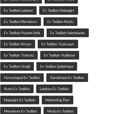
Ev Tadilatı Lalahan
Ev Tadilatı Malazgirt
Ev Tadilatı Menderes
Ev Tadilatı Mutlu
Ev Tadilatı Peyami Sefa
Ev Tadilatı Saimekadın
Ev Tadilatı Sincan
Ev Tadilatı Tuzluçayır
Ev Tadilatı Türközü
Ev Tadilatı Yeşilbayır
Ev Tadilatı Üreğil
Ev Tadilatı Şafaktepe
Hüseyingazi Ev Tadilatı
Kartaltepe Ev Tadilatı
Kutlu Ev Tadilatı
Lalahan Ev Tadilatı
Malazgirt Ev Tadilatı
Marketing Plan
Menderes Ev Tadilatı
Mutlu Ev Tadilatı