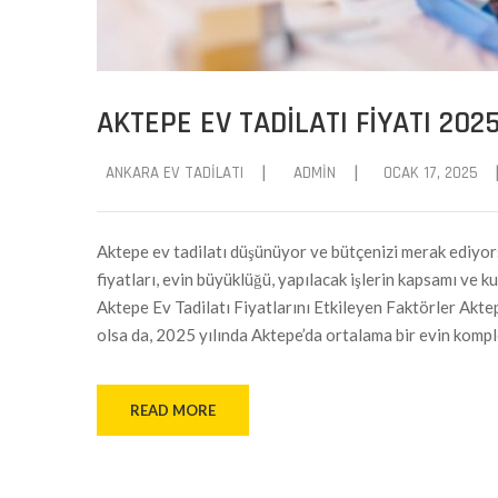
AKTEPE EV TADILATI FIYATI 202
|
|
ANKARA EV TADILATI
ADMIN
OCAK 17, 2025
Aktepe ev tadilatı düşünüyor ve bütçenizi merak ediyors
fiyatları, evin büyüklüğü, yapılacak işlerin kapsamı ve 
Aktepe Ev Tadilatı Fiyatlarını Etkileyen Faktörler Akte
olsa da, 2025 yılında Aktepe’da ortalama bir evin komple
READ MORE