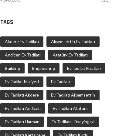
Mayıs 2019
(11)
TAGS
Akdere Ev Tadilatı
Akşemsettin Ev Tadilatı
Andiçen Ev Tadilatı
Atatürk Ev Tadilatı
Building
Engineering
Ev Tadilat Fiyatları
Ev Tadilat Maliyeti
Ev Tadilatı
Ev Tadilatı Akdere
Ev Tadilatı Akşemsettin
Ev Tadilatı Andiçen
Ev Tadilatı Atatürk
Ev Tadilatı Harman
Ev Tadilatı Hüseyingazi
Ev Tadilatı Kartaltepe
Ev Tadilatı Kutlu