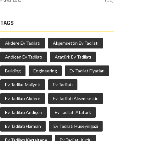
Mayıs 2019
(11)
TAGS
Akdere Ev Tadilatı
Akşemsettin Ev Tadilatı
Andiçen Ev Tadilatı
Atatürk Ev Tadilatı
Building
Engineering
Ev Tadilat Fiyatları
Ev Tadilat Maliyeti
Ev Tadilatı
Ev Tadilatı Akdere
Ev Tadilatı Akşemsettin
Ev Tadilatı Andiçen
Ev Tadilatı Atatürk
Ev Tadilatı Harman
Ev Tadilatı Hüseyingazi
Ev Tadilatı Kartaltepe
Ev Tadilatı Kutlu