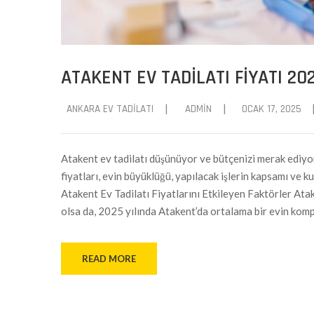
ATAKENT EV TADILATI FIYATI 20
|
|
ANKARA EV TADILATI
ADMIN
OCAK 17, 2025
Atakent ev tadilatı düşünüyor ve bütçenizi merak ediyor
fiyatları, evin büyüklüğü, yapılacak işlerin kapsamı ve 
Atakent Ev Tadilatı Fiyatlarını Etkileyen Faktörler Ata
olsa da, 2025 yılında Atakent’da ortalama bir evin kompl
READ MORE