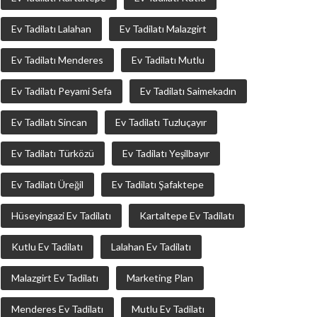
Ev Tadilatı Lalahan
Ev Tadilatı Malazgirt
Ev Tadilatı Menderes
Ev Tadilatı Mutlu
Ev Tadilatı Peyami Sefa
Ev Tadilatı Saimekadın
Ev Tadilatı Sincan
Ev Tadilatı Tuzluçayır
Ev Tadilatı Türközü
Ev Tadilatı Yeşilbayır
Ev Tadilatı Üreğil
Ev Tadilatı Şafaktepe
Hüseyingazi Ev Tadilatı
Kartaltepe Ev Tadilatı
Kutlu Ev Tadilatı
Lalahan Ev Tadilatı
Malazgirt Ev Tadilatı
Marketing Plan
Menderes Ev Tadilatı
Mutlu Ev Tadilatı