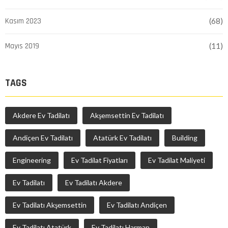
Kasım 2023
(68)
Mayıs 2019
(11)
TAGS
Akdere Ev Tadilatı
Akşemsettin Ev Tadilatı
Andiçen Ev Tadilatı
Atatürk Ev Tadilatı
Building
Engineering
Ev Tadilat Fiyatları
Ev Tadilat Maliyeti
Ev Tadilatı
Ev Tadilatı Akdere
Ev Tadilatı Akşemsettin
Ev Tadilatı Andiçen
Ev Tadilatı Atatürk
Ev Tadilatı Harman