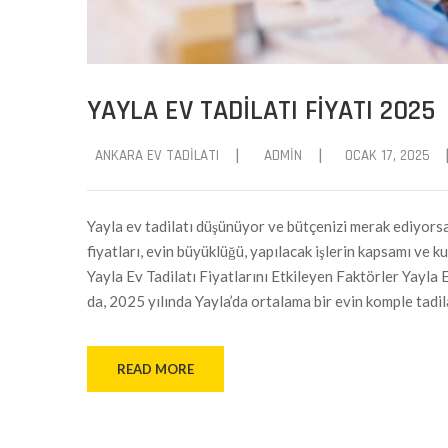
YAYLA EV TADILATI FIYATI 2025
|
|
ANKARA EV TADILATI
ADMIN
OCAK 17, 2025
Yayla ev tadilatı düşünüyor ve bütçenizi merak ediyorsa
fiyatları, evin büyüklüğü, yapılacak işlerin kapsamı ve 
Yayla Ev Tadilatı Fiyatlarını Etkileyen Faktörler Yayla 
da, 2025 yılında Yayla’da ortalama bir evin komple tadil
READ MORE