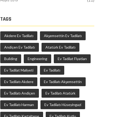
Mayıs 2019
(11)
TAGS
Akdere Ev Tadilatı
Akşemsettin Ev Tadilatı
Andiçen Ev Tadilatı
Atatürk Ev Tadilatı
Building
Engineering
Ev Tadilat Fiyatları
Ev Tadilat Maliyeti
Ev Tadilatı
Ev Tadilatı Akdere
Ev Tadilatı Akşemsettin
Ev Tadilatı Andiçen
Ev Tadilatı Atatürk
Ev Tadilatı Harman
Ev Tadilatı Hüseyingazi
Ev Tadilatı Kartaltepe
Ev Tadilatı Kutlu