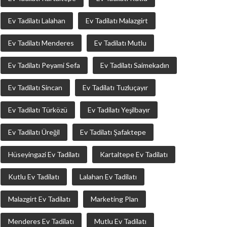
Ev Tadilatı Lalahan
Ev Tadilatı Malazgirt
Ev Tadilatı Menderes
Ev Tadilatı Mutlu
Ev Tadilatı Peyami Sefa
Ev Tadilatı Saimekadın
Ev Tadilatı Sincan
Ev Tadilatı Tuzluçayır
Ev Tadilatı Türközü
Ev Tadilatı Yeşilbayır
Ev Tadilatı Üreğil
Ev Tadilatı Şafaktepe
Hüseyingazi Ev Tadilatı
Kartaltepe Ev Tadilatı
Kutlu Ev Tadilatı
Lalahan Ev Tadilatı
Malazgirt Ev Tadilatı
Marketing Plan
Menderes Ev Tadilatı
Mutlu Ev Tadilatı