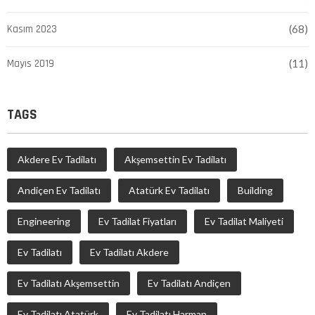
Kasım 2023
(68)
Mayıs 2019
(11)
TAGS
Akdere Ev Tadilatı
Akşemsettin Ev Tadilatı
Andiçen Ev Tadilatı
Atatürk Ev Tadilatı
Building
Engineering
Ev Tadilat Fiyatları
Ev Tadilat Maliyeti
Ev Tadilatı
Ev Tadilatı Akdere
Ev Tadilatı Akşemsettin
Ev Tadilatı Andiçen
Ev Tadilatı Atatürk
Ev Tadilatı Harman