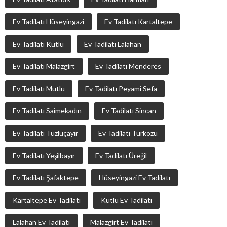
Ev Tadilatı Hüseyingazi
Ev Tadilatı Kartaltepe
Ev Tadilatı Kutlu
Ev Tadilatı Lalahan
Ev Tadilatı Malazgirt
Ev Tadilatı Menderes
Ev Tadilatı Mutlu
Ev Tadilatı Peyami Sefa
Ev Tadilatı Saimekadın
Ev Tadilatı Sincan
Ev Tadilatı Tuzluçayır
Ev Tadilatı Türközü
Ev Tadilatı Yeşilbayır
Ev Tadilatı Üreğil
Ev Tadilatı Şafaktepe
Hüseyingazi Ev Tadilatı
Kartaltepe Ev Tadilatı
Kutlu Ev Tadilatı
Lalahan Ev Tadilatı
Malazgirt Ev Tadilatı