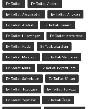
Ev Tadilatı
Ev Tadilatı Akdere
Ev Tadilatı Akşemsettin
Ev Tadilatı Andiçen
Ev Tadilatı Atatürk
Ev Tadilatı Harman
Ev Tadilatı Hüseyingazi
Ev Tadilatı Kartaltepe
Ev Tadilatı Kutlu
Ev Tadilatı Lalahan
Ev Tadilatı Malazgirt
Ev Tadilatı Menderes
Ev Tadilatı Mutlu
Ev Tadilatı Peyami Sefa
Ev Tadilatı Saimekadın
Ev Tadilatı Sincan
Ev Tadilatı Tuzluçayır
Ev Tadilatı Türközü
Ev Tadilatı Yeşilbayır
Ev Tadilatı Üreğil